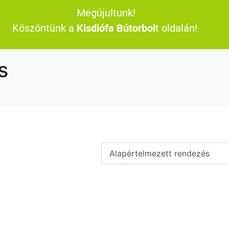
Megújultunk!
Köszöntünk a
Kisdiófa Bútorbol
t oldalán!
s