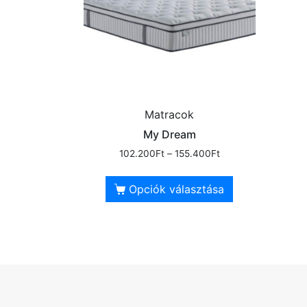
Matracok
My Dream
102.200
Ft
–
155.400
Ft
Opciók választása