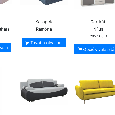
Kanapék
Gardrób
ahara
Ramóna
Nílus
285.500
Ft
Tovább olvasom
asom
Opciók választá