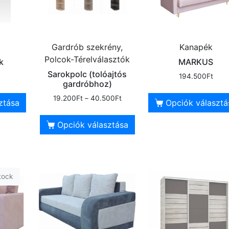
Gardrób szekrény,
Kanapék
Polcok-Térelválasztók
k
MARKUS
Sarokpolc (tolóajtós
194.500
Ft
gardróbhoz)
19.200
Ft
–
40.500
Ft
ztása
Opciók választá
Opciók választása
tock