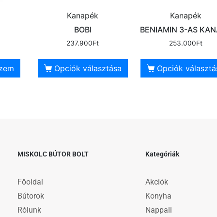
Kanapék
Kanapék
BOBI
BENIAMIN 3-AS KA
237.900
Ft
253.000
Ft
szem
Opciók választása
Opciók választá
MISKOLC BÚTOR BOLT
Kategóriák
Főoldal
Akciók
Bútorok
Konyha
Rólunk
Nappali