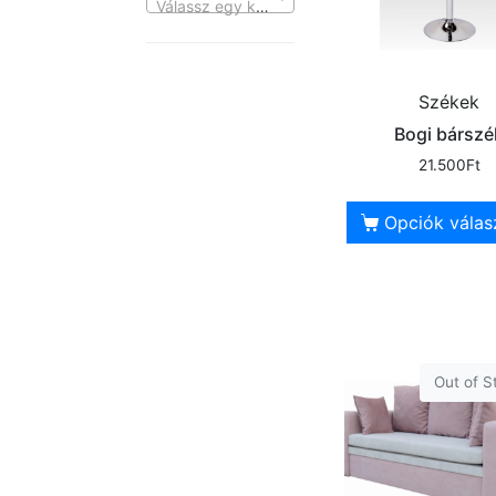
Válassz egy kategóriát
Székek
Bogi bárszé
21.500
Ft
Opciók válas
Out of S