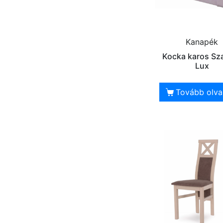
Kanapék
Kocka karos Sz
Lux
Tovább olv