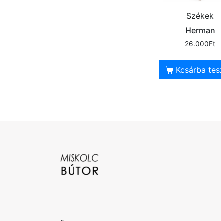
Székek
Herman
26.000
Ft
Kosárba te