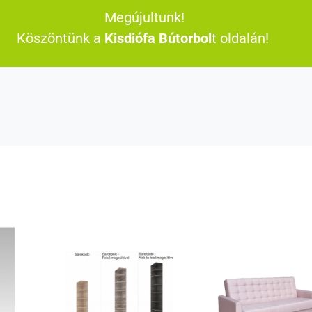
Megújultunk!
Köszöntünk a
Kisdiófa Bútorbol
t oldalán!