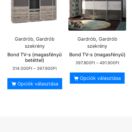
Gardrób, Gardrób
Gardrób, Gardrób
szekrény
szekrény
Bond TV-s (magasfényű
Bond TV-s (magasfényű)
betéttel)
397.800
Ft
–
491.900
Ft
314.000
Ft
–
397.900
Ft
Opciók választása
Opciók választása