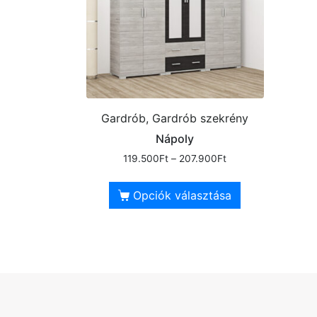
Gardrób, Gardrób szekrény
Nápoly
119.500
Ft
–
207.900
Ft
Opciók választása