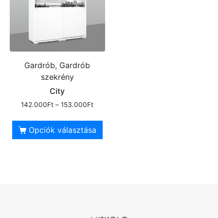
Gardrób, Gardrób
szekrény
City
142.000
Ft
–
153.000
Ft
Opciók választása