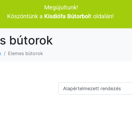
Megújultunk!
Köszöntünk a
Kisdiófa Bútorbol
t oldalán!
s bútorok
k
Elemes bútorok