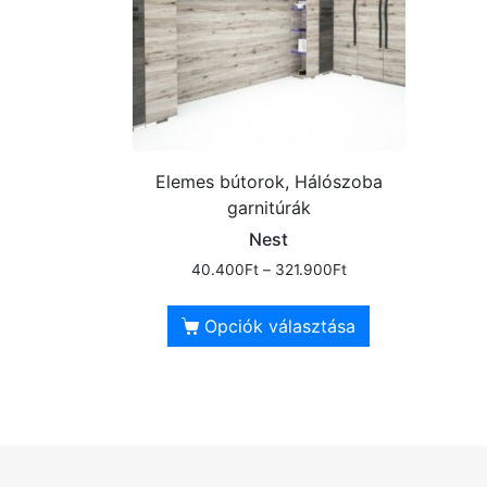
Elemes bútorok, Hálószoba
garnitúrák
Nest
40.400
Ft
–
321.900
Ft
Opciók választása