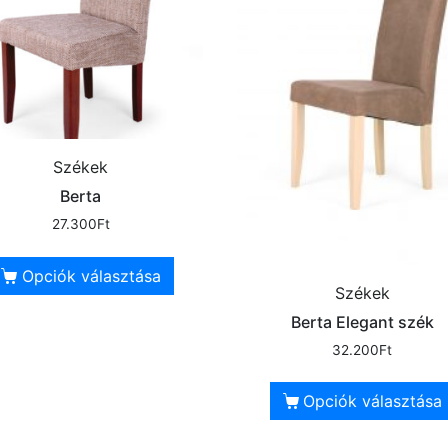
Székek
Berta
27.300
Ft
Opciók választása
Székek
Berta Elegant szék
32.200
Ft
Opciók választása