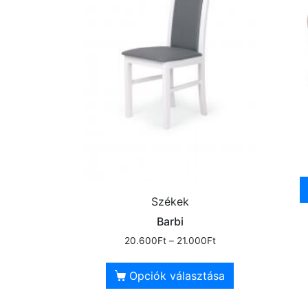
Székek
Barbi
20.600
Ft
–
21.000
Ft
Opciók választása