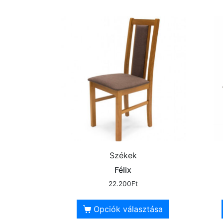
Székek
Félix
22.200
Ft
Opciók választása