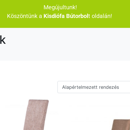
Megújultunk!
Köszöntünk a
Kisdiófa Bútorbol
t oldalán!
k