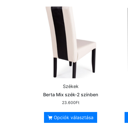
Székek
Berta Mix szék-2 színben
23.600
Ft
Opciók választása