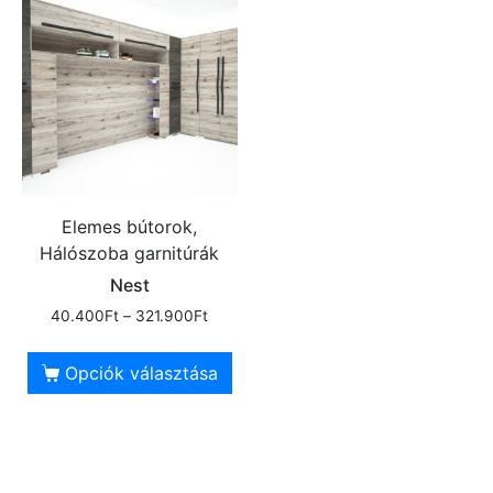
Elemes bútorok,
Hálószoba garnitúrák
Nest
40.400
Ft
–
321.900
Ft
Opciók választása